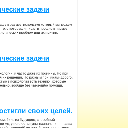
ические задачи
нашем разуме, используя который мы можем
 те, о которых я писал в прошлом письме
ологических проблем или их причин.
ические задачи
ологии, и часто даже их причины. Но при
я их решения. По разным причинам (дорого,
стью в психологии есть техники, которые
ельно, вообще без чьей-либо помощи.
остигли своих целей.
томобиль из будущего, способный
но же, у него есть пункт назначения — ваша
ом (интуицией) он неизбежно ее достигнет.