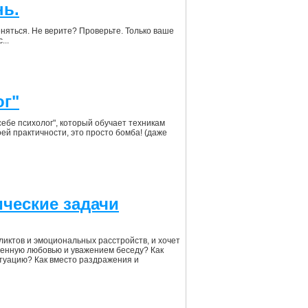
нь.
еняться. Не верите? Проверьте. Только ваше
...
ог"
себе психолог", который обучает техникам
ей практичности, это просто бомба! (даже
ические задачи
фликтов и эмоциональных расстройств, и хочет
ненную любовью и уважением беседу? Как
туацию? Как вместо раздражения и