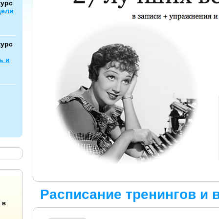
курс
цели
курс
ь и
Расписание тренингов и 
 в