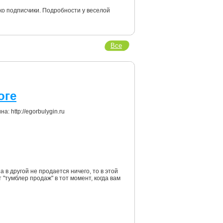
о подписчики. Подробности у веселой
Все
оге
 http://egorbulygin.ru
 в другой не продается ничего, то в этой
т "тумблер продаж" в тот момент, когда вам