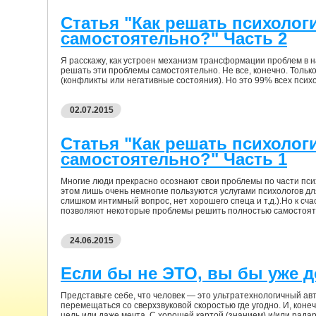
Статья "Как решать психолог
самостоятельно?" Часть 2
Я расскажу, как устроен механизм трансформации проблем в 
решать эти проблемы самостоятельно. Не все, конечно. Только
(конфликты или негативные состояния). Но это 99% всех псих
02.07.2015
Статья "Как решать психолог
самостоятельно?" Часть 1
Многие люди прекрасно осознают свои проблемы по части псих
этом лишь очень немногие пользуются услугами психологов дл
слишком интимный вопрос, нет хорошего спеца и т.д.).Но к сча
позволяют некоторые проблемы решить полностью самостоят
24.06.2015
Если бы не ЭТО, вы бы уже д
Представьте себе, что человек — это ультратехнологичный ав
перемещаться со сверхзвуковой скоростью где угодно. И, конеч
цель или даже мечта. С хорошей картой (знанием) и/или радар