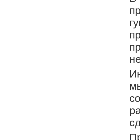
п
гу
пр
п
не
И
м
со
р
с
П