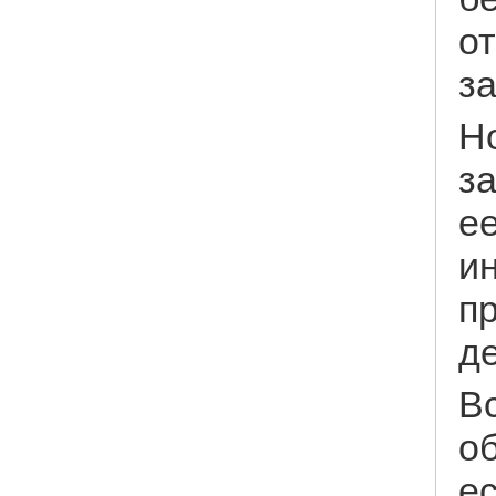
от
з
Н
з
е
и
п
д
Вс
о
е