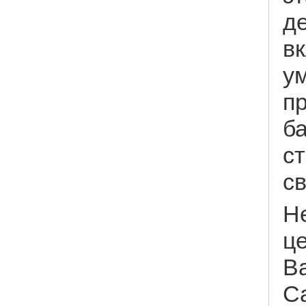
де
в
у
пр
б
с
с
Н
ц
В
С