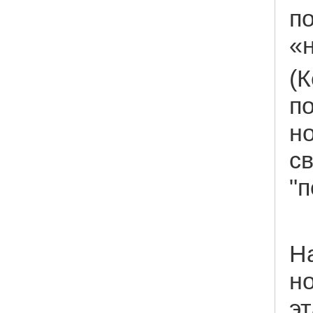
п
«
(К
п
н
с
"п
Н
но
эт