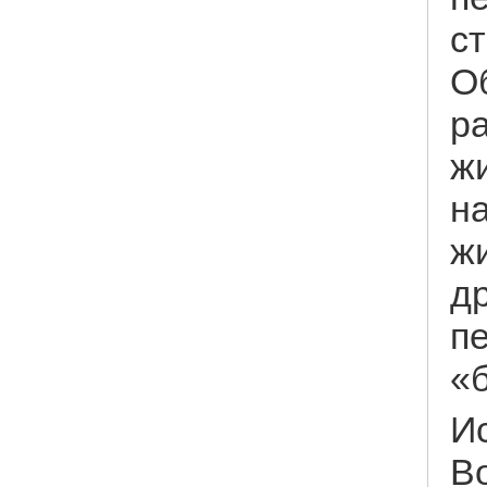
с
О
р
ж
н
жи
др
п
«б
Ис
В