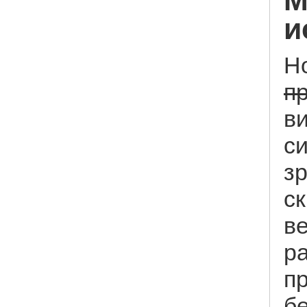
и
Н
п
в
с
з
с
ве
р
п
б