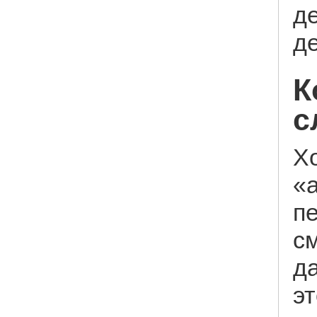
д
д
К
с
Х
«
п
см
д
эт