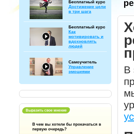
ре
Бесплатный курс
Достижение цели
в три шага
Х
Бесплатный курс
Как
р
мотивировать и
вдохновлять
людей
п
Самоучитель
В 
Управление
эмоциями
пр
м
ур
Выразить свое мнение
у
В чем вы хотели бы прокачаться в
первую очередь?