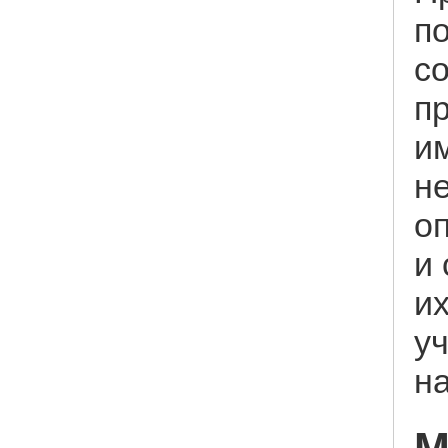
п
с
пр
и
не
о
и 
их
у
н
М