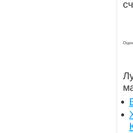
сч
Оцен
Л
м