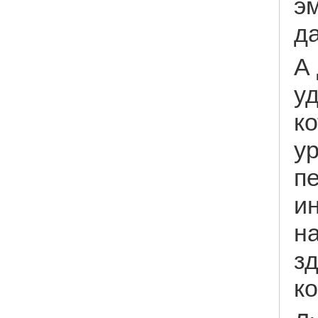
э
д
А 
у
к
у
п
и
н
зд
ко