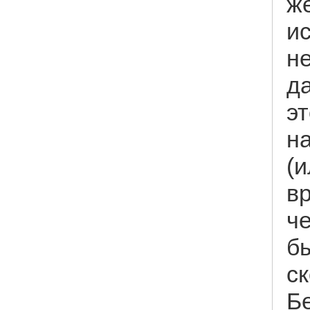
ж
и
н
д
эт
н
(и
вр
ч
б
ск
Б