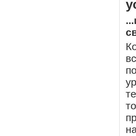
у
.
с
Ко
в
п
у
те
т
пр
на