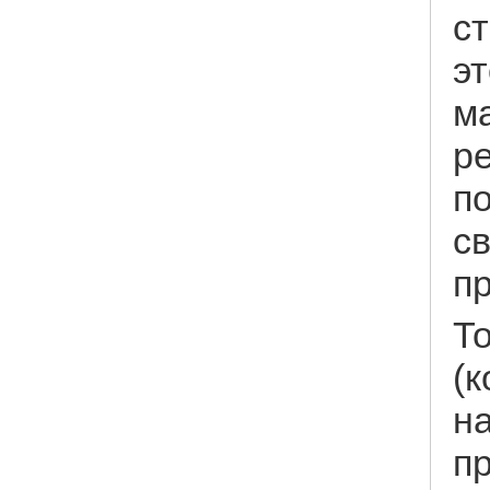
ст
э
м
р
по
с
пр
Т
(
н
п