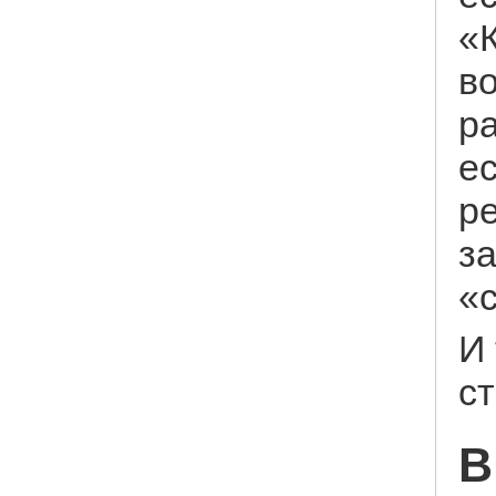
«К
в
р
е
ре
за
«
И
с
В