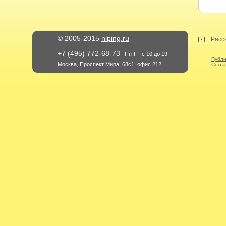
© 2005-2015
nlping.ru
Расс
+7 (495) 772-68-73
Пн-Пт с 10 до 19
Публи
Москва, Проспект Мира, 68с1, офис 212
Согла