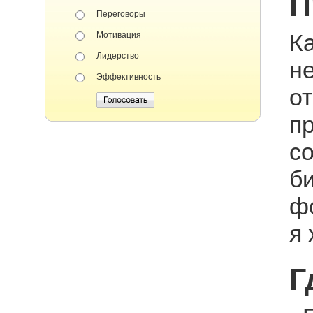
П
Переговоры
К
Мотивация
Лидерство
не
Эффективность
от
п
с
б
ф
я 
Г