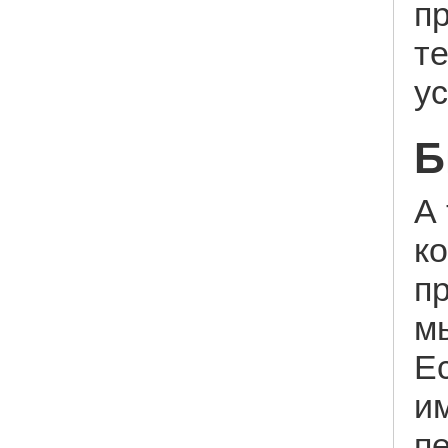
пр
т
у
Б
А
ко
п
м
Ес
и
п