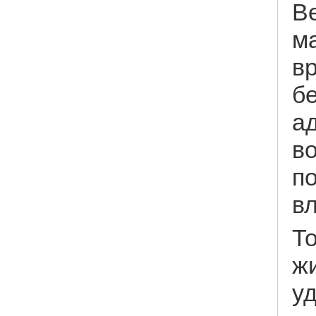
В
м
вр
бе
а
во
п
в
Т
ж
уд