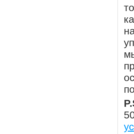
т
ка
н
у
м
пр
ос
по
P.
50
у