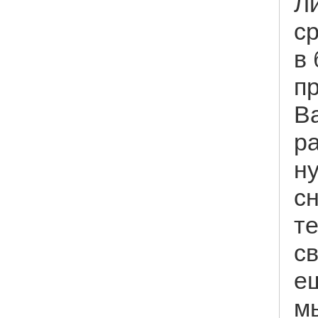
Л
с
в 
п
В
ра
ну
с
т
с
е
м