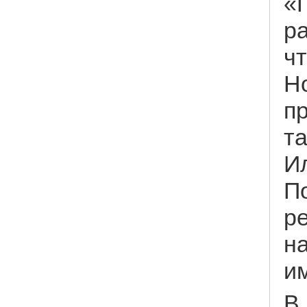
«
ра
чт
Но
пр
та
И
По
ре
н
и
В