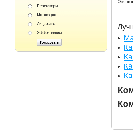
Оценит
Переговоры
Мотивация
Лидерство
Луч
Эффективность
Ма
Ка
Ка
Ка
Ка
Ко
Ком