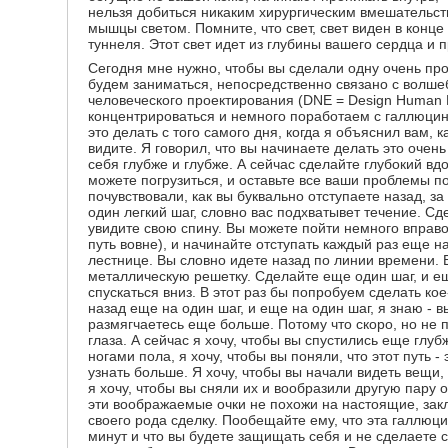
нельзя добиться никаким хирургическим вмешательств
мышцы светом. Помните, что свет, свет виден в конце
туннеля. Этот свет идет из глубины вашего сердца и п
Сегодня мне нужно, чтобы вы сделали одну очень про
будем заниматься, непосредственно связано с волше
человеческого проектирования (DNE = Design Human 
концентрироваться и немного поработаем с галлюци
это делать с того самого дня, когда я объяснил вам, к
видите. Я говорил, что вы начинаете делать это очен
себя глубже и глубже. А сейчас сделайте глубокий вдо
можете погрузиться, и оставьте все ваши проблемы по
почувствовали, как вы буквально отступаете назад, з
один легкий шаг, словно вас подхватывет течение. Сде
увидите свою спину. Вы можете пойти немного вправо
путь вовне), и начинайте отступать каждый раз еще н
лестнице. Вы словно идете назад по линии времени. 
металлическую решетку. Сделайте еще один шаг, и е
спускаться вниз. В этот раз бы попробуем сделать кое
назад еще на один шаг, и еще на один шаг, я знаю - 
размягчаетесь еще больше. Потому что скоро, но не 
глаза. А сейчас я хочу, чтобы вы спустились еще глуб
ногами пола, я хочу, чтобы вы поняли, что этот путь -
узнать больше. Я хочу, чтобы вы начали видеть вещи, 
я хочу, чтобы вы сняли их и вообразили другую пару 
эти воображаемые очки не похожи на настоящие, зак
своего рода сделку. Пообещайте ему, что эта галлюци
минут и что вы будете защищать себя и не сделаете с