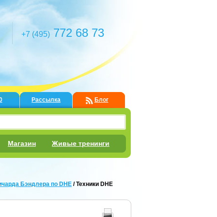
772 68 73
+7 (495)
0
Рассылка
Блог
Магазин
Живые тренинги
ичарда Бэндлера по DHE
/ Техники DHE