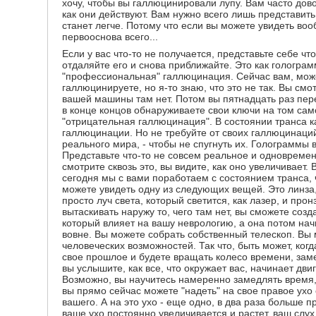
хочу, чтобы вы галлюцинировали лупу. Вам часто дово
как они действуют. Вам нужно всего лишь представить 
станет легче. Потому что если вы можете увидеть вооб
первооснова всего...
Если у вас что-то не получается, представьте себе чт
отдаляйте его и снова приближайте. Это как голограм
"профессиональная" галлюцинация. Сейчас вам, может
галлюцинируете, но я-то знаю, что это не так. Вы смот
вашей машины там нет. Потом вы пятнадцать раз пер
в конце концов обнаруживаете свои ключи на том сам
"отрицательная галлюцинация". В состоянии транса 
галлюцинации. Но не требуйте от своих галлюцинаци
реального мира, - чтобы не спугнуть их. Голограммы 
Представьте что-то не совсем реальное и одновреме
смотрите сквозь это, вы видите, как оно увеличивает.
сегодня мы с вами поработаем с состоянием транса, 
можете увидеть одну из следующих вещей. Это линза,
просто луч света, который светится, как лазер, и про
вытаскивать наружу то, чего там нет, вы сможете созд
который влияет на вашу неврологию, а она потом начи
вовне. Вы можете собрать собственный телескоп. Вы 
человеческих возможностей. Так что, быть может, ког
свое прошлое и будете вращать колесо времени, заме
вы услышите, как все, что окружает вас, начинает дв
Возможно, вы научитесь намеренно замедлять время, 
вы прямо сейчас можете "надеть" на свое правое ухо
вашего. А на это ухо - еще одно, в два раза больше п
ваше ухо постоянно увеличивается и растет, ваш слух