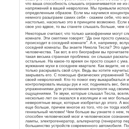
что ваша способность слышать ограничивается не из-
напряжений в вашей неврологии. Мы привыкли испол
определенным образом. Если мы научимся концентрир
немного разыграем самих себя - скажем себе, что м
настолько, насколько это в принципе возможно. Если
свое ухо вдвое, то вы станете слышать больше, чем 
Некоторые считают, что только шизофреники могут сл
комнате. Эти скептики говорят: "Да они просто сумас
происходит в соседней комнате". А я, например, всл
соседней комнаты. Вы знаете Никола Тесла? Это оди
человечества. Так вот, в его биографии вы прочитаете,
такая весьма странная проблема: он слышал раскаты
остальные. На какое-то время он просто сошел с ума
жужжание мухи в соседнем квартале. Как видите, не о
только раскрывать свой слух. Ведь вы хотите научитьс
закрывать его. С помощью физических упражнений Те
своей неврологией. Кто-то помог ему выкарабкаться и
контролировать мышцы рук и ног, поднимать вес, бега
упражнениями для установления контроля над своим
ощущениями. Те звуки, которые слышал Тесла, вселяли
несколько лет он оказался в изоляции и не мог больш
невероятные вещи, которые изобретал до этого. А во
еще больше, причем многое из того, что он тогда изо
гениальный человек! Чем больше вы узнaете о нем, те
способен человеческий мозг и человеческое сознани
лампы, электрогенератор, альтернатор (генератор пе
большинство устройств современного автомобиля. По 