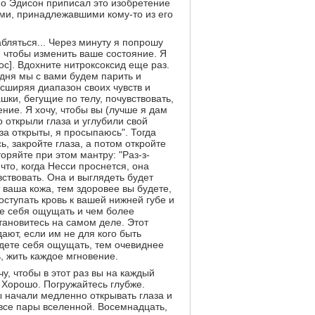
Но Эдисон приписал это изобретение
ями, принадлежавшими кому-то из его
абляться... Через минуту я попрошу
о, чтобы изменить ваше состояние. Я
ос]. Вдохните нитроксоксид еще раз.
одня мы с вами будем парить и
асширяя диапазон своих чувств и
ки, бегущие по телу, почувствовать,
ние. Я хочу, чтобы вы (лучше я дам
 открыли глаза и углубили свой
аза открыты, я просыпаюсь". Тогда
ь, закройте глаза, а потом откройте
оряйте при этом мантру: "Раз-з-
 что, когда Несси проснется, она
вствовать. Она и выглядеть будет
ваша кожа, тем здоровее вы будете,
оступать кровь к вашей нижней губе и
те себя ощущать и чем более
тановитесь на самом деле. Этот
ют, если им не для кого быть
дете себя ощущать, тем очевиднее
, жить каждое мгновение.
чу, чтобы в этот раз вы на каждый
. Хорошо. Погружайтесь глубже.
вы начали медленно открывать глаза и
, все пары вселенной. Восемнадцать,