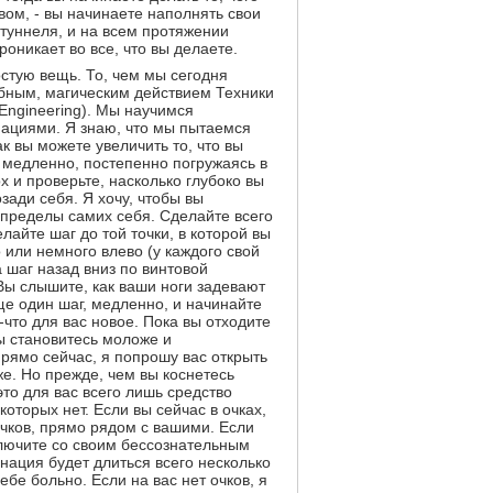
ом, - вы начинаете наполнять свои
 туннеля, и на всем протяжении
роникает во все, что вы делаете.
стую вещь. То, чем мы сегодня
бным, магическим действием Техники
Engineering). Мы научимся
нациями. Я знаю, что мы пытаемся
ак вы можете увеличить то, что вы
ь медленно, постепенно погружаясь в
х и проверьте, насколько глубоко вы
зади себя. Я хочу, чтобы вы
а пределы самих себя. Сделайте всего
лайте шаг до той точки, в которой вы
 или немного влево (у каждого свой
а шаг назад вниз по винтовой
Вы слышите, как ваши ноги задевают
ще один шаг, медленно, и начинайте
-что для вас новое. Пока вы отходите
вы становитесь моложе и
прямо сейчас, я попрошу вас открыть
же. Но прежде, чем вы коснетесь
 это для вас всего лишь средство
которых нет. Если вы сейчас в очках,
очков, прямо рядом с вашими. Если
лючите со своим бессознательным
нация будет длиться всего несколько
ебе больно. Если на вас нет очков, я