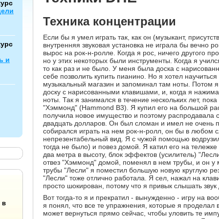
курс
цели
Техника концентрации
Если бы я умел играть так, как он (музыкант, присутс
курс
внутренняя звуковая установка не играла бы вечно рок
вырос на рок-н-ролле. Когда я рос, ничего другого пр
ь и
но у этих некоторых были инструменты. Когда я училс
то как раз и не было. У меня была доска с нарисова
себе позволить купить пианино. Но я хотел научиться 
музыкальный магазин и запоминал там ноты. Потом я
доску с нарисованными клавишами, и, когда я нажима
ноты. Так я занимался в течение нескольких лет, пока
"Хэммонд" (Hammond B3). Я купил его на большой ра
получила новое имущество и поэтому распродавала ст
двадцать долларов. Он был сломан и имел не очень п
собирался играть на нем рок-н-ролл, он бы в любом 
непрезентабельный вид. Я с чужой помощью водрузил
тогда не было) и повез домой. Я катил его на тележк
два метра в высоту, блок эффектов (усилитель) "Лес
отвез "Хэммонд" домой, поменял в нем трубы, и он у 
трубы "Лесли" я поместил большую новую круглую рез
"Лесли" тоже отлично работала. Я сел, нажал на клави
просто шокирован, потому что я привык слышать звук д
Вот тогда-то я и прекратил - вынужденно - игру на в
 в
я понял, что все те упражнения, которые я проделал в
может вернуться прямо сейчас, чтобы уловить те имп