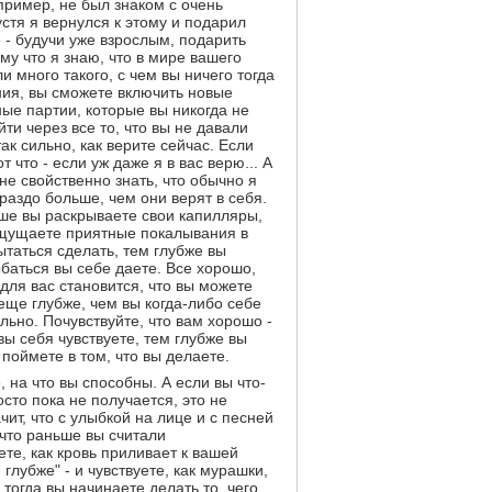
апример, не был знаком с очень
стя я вернулся к этому и подарил
о - будучи уже взрослым, подарить
му что я знаю, что в мире вашего
 много такого, с чем вы ничего тогда
яния, вы сможете включить новые
ные партии, которые вы никогда не
ти через все то, что вы не давали
ак сильно, как верите сейчас. Если
т что - если уж даже я в вас верю... А
не свойственно знать, что обычно я
раздо больше, чем они верят в себя.
ьше вы раскрываете свои капилляры,
ощущаете приятные покалывания в
таться сделать, тем глубже вы
баться вы себе даете. Все хорошо,
 для вас становится, что вы можете
 еще глубже, чем вы когда-либо себе
льно. Почувствуйте, что вам хорошо -
вы себя чувствуете, тем глубже вы
поймете в том, что вы делаете.
, на что вы способны. А если вы что-
росто пока не получается, это не
чит, что с улыбкой на лице и с песней
, что раньше вы считали
те, как кровь приливает к вашей
 глубже" - и чувствуете, как мурашки,
тогда вы начинаете делать то, чего