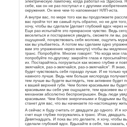
электрическую лампочку, когда работал на Эдисона. 
себе, как он не раз поступал и с другими изобретени
окружения. Он мне чем-то напоминает НЛП-иста.
А внутри вас, по мере того как вы продолжаете рассл
вас пройти тот же самый путь обратно, но не для тог
хочу, чтобы вы сделали [делает глубокий вдох через н
Еще раз испытайте это прекрасное чувство. Ведь сег
веселиться и постараемся увидеть, сможете ли вы, р
ощущений, почувствовать себя моложе, ощутить мураш
как вы улыбаетесь. А потом мы сделаем одно упражне
вам это упражнение через минуту) чтобы вы медленно
транс. Попробуйте. Многие говорят: "Но когда мои гл
попробуйте по-другому: закройте глаза и просыпайтес
их. Постарайтесь погрузиться как можно глубже и повт
змягчайся, раз-з-змягчайся, раз-з-змягчайся". Я знаю,
будет чувствовать себя гораздо лучше. И не только чу
намного лучше. Ведь чем больше кислорода получает 
тем лучше вы будете выглядеть, тем активнее будет п
к вашей верхней губе. Чем более красивыми вы буде
красивыми вы себя уже ощущаете, тем красивее вы с
механизм абсолютно беспроигрышен. Ведь люди увяда
красивыми. Чем более энергичными и бодрыми вы бу
станет для вас, что вы начинаете по-настоящему жить
А сейчас я буду считать от двадцати до одного. И я хо
счет еще глубже погружались в транс. Итак, двадцать
Девятнадцать. И пока вы это делаете, я хочу, чтобы 
сделали глубокий вдох. Вдыхайте в себя, так сказать