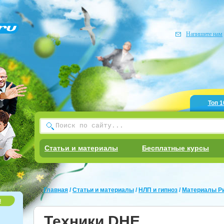
Напишите нам
Топ 1
Статьи и материалы
Бесплатные курсы
Главная
/
Статьи и материалы
/
НЛП и гипноз
/
Материалы Р
ы
Техники DHE