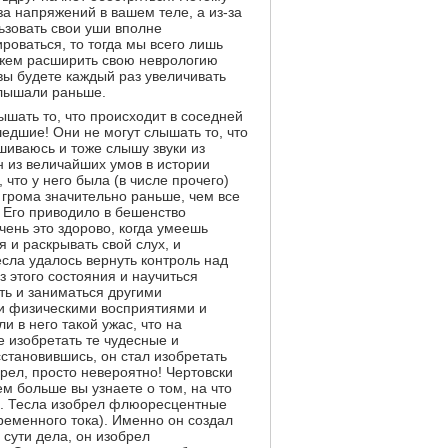
за напряжений в вашем теле, а из-за
ьзовать свои уши вполне
оваться, то тогда мы всего лишь
ожем расширить свою неврологию
 вы будете каждый раз увеличивать
слышали раньше.
ышать то, что происходит в соседней
шедшие! Они не могут слышать то, что
ушиваюсь и тоже слышу звуки из
н из величайших умов в истории
 что у него была (в числе прочего)
 грома значительно раньше, чем все
. Его приводило в бешенство
чень это здорово, когда умеешь
я и раскрывать свой слух, и
сла удалось вернуть контроль над
з этого состояния и научиться
ть и заниматься другими
и физическими восприятиями и
 в него такой ужас, что на
е изобретать те чудесные и
сстановившись, он стал изобретать
брел, просто невероятно! Чертовски
м больше вы узнaете о том, на что
е. Тесла изобрел флюоресцентные
ременного тока). Именно он создал
сути дела, он изобрел