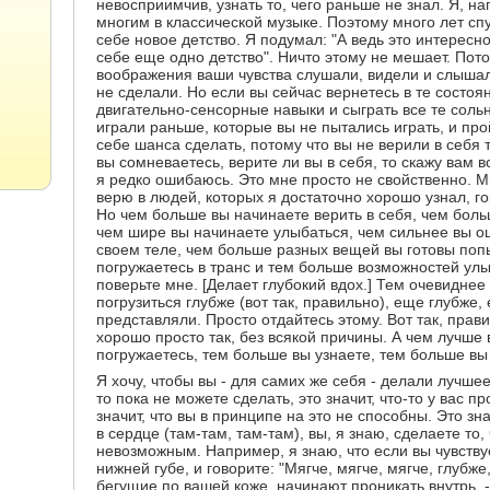
невосприимчив, узнать то, чего раньше не знал. Я, н
многим в классической музыке. Поэтому много лет спу
себе новое детство. Я подумал: "А ведь это интересн
себе еще одно детство". Ничто этому не мешает. Пото
воображения ваши чувства слушали, видели и слышали
не сделали. Но если вы сейчас вернетесь в те состо
двигательно-сенсорные навыки и сыграть все те соль
играли раньше, которые вы не пытались играть, и прой
себе шанса сделать, потому что вы не верили в себя т
вы сомневаетесь, верите ли вы в себя, то скажу вам во
я редко ошибаюсь. Это мне просто не свойственно. М
верю в людей, которых я достаточно хорошо узнал, го
Но чем больше вы начинаете верить в себя, чем бол
чем шире вы начинаете улыбаться, чем сильнее вы 
своем теле, чем больше разных вещей вы готовы попы
погружаетесь в транс и тем больше возможностей улы
поверьте мне. [Делает глубокий вдох.] Тем очевиднее
погрузиться глубже (вот так, правильно), еще глубже,
представляли. Просто отдайтесь этому. Вот так, прави
хорошо просто так, без всякой причины. А чем лучше 
погружаетесь, тем больше вы узнаете, тем больше вы 
Я хочу, чтобы вы - для самих же себя - делали лучшее
то пока не можете сделать, это значит, что-то у вас п
значит, что вы в принципе на это не способны. Это зна
в сердце (там-там, там-там), вы, я знаю, сделаете то
невозможным. Например, я знаю, что если вы чувствуе
нижней губе, и говорите: "Мягче, мягче, мягче, глубже,
бегущие по вашей коже, начинают проникать внутрь, - 