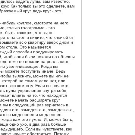
дилось видеть лупы, вам известно,
круг. Как только вы это сделаете, вам
ражаемый круг, ведь круг - это
о-нибудь круглое, смотрите на него,
ма, только голограмма - это
 быть, кажется, что вы не
рите на стол и видите, что ключей от
ерываете всю квартиру вверх дном и
ом столе. Это называется
каждый способен продуцировать
й, чтобы они были похожи на объекты
ведь тоже не похожи на реальность.
нно увеличивающее. Когда вы
 Вы можете поступить иначе. Ведь
чтобы выяснить, можете вы или не
 которой на самом деле нет, или
нзает всю комнату. Если вы начнете
ать пульт управления внутри себя,
нает влиять на то, что находится
можете начать расширять круг
да вы в следующий раз вернетесь в
дляя его, замедля-а-а, замедля-а-а,
игаться медленнее и медленнее.
когда вам это нужно. И, может быть,
 еще одно ухо, в два раза больше
редыдущего. Если вы чувствуете, как
 вдруг начнет обостряться. Потому