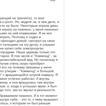
твующий на тренинге), то моя
-н-ролл. Но, видите ли, в чем дело, я
осто не было. Некоторые играли джаз,
я играть на пианино, у меня пианино-
нными на ней клавишами. Я не мог
играть. Поэтому я ходил в
 приходил домой, смотрел на свою
л пальцами на эту доску, я слышал
 не купил себе электроорган
спродаже. Наша церковь только что
арое. В том числе и "Хэммонд" - за
резентабельный вид. Но поскольку я
случае очень скоро приобрел
 его на тележку (машины у меня
е по улицам - "Хэммонд" и большой,
ли" с вращающейся штукой наверху. Я
меня отлично работал. А внутрь
инку, и она вращалась там внутри.
ши, и, когда я услышал звуки, я был
о того, как он звучал в реальности.
оображаемом пианино. И в тот момент
нутри себя, - это то, к чему музыкант
ульсы, к которым он был раньше