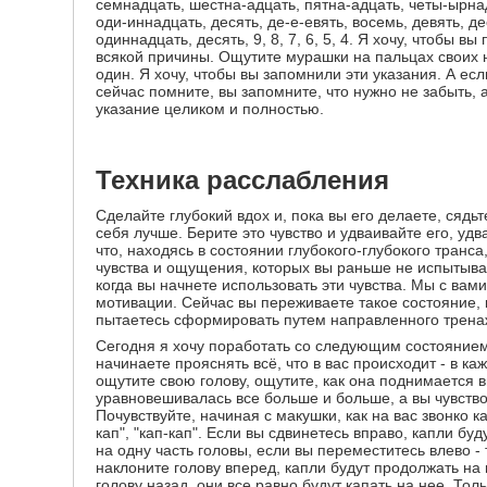
семнадцать, шестна-адцать, пятна-адцать, четы-ырнад
оди-иннадцать, десять, де-е-евять, восемь, девять, д
одиннадцать, десять, 9, 8, 7, 6, 5, 4. Я хочу, чтобы в
всякой причины. Ощутите мурашки на пальцах своих но
один. Я хочу, чтобы вы запомнили эти указания. А есл
сейчас помните, вы запомните, что нужно не забыть, 
указание целиком и полностью.
Техника расслабления
Сделайте глубокий вдох и, пока вы его делаете, сядь
себя лучше. Берите это чувство и удваивайте его, удв
что, находясь в состоянии глубокого-глубокого транс
чувства и ощущения, которых вы раньше не испытывал
когда вы начнете использовать эти чувства. Мы с вам
мотивации. Сейчас вы переживаете такое состояние, к
пытаетесь сформировать путем направленного трена
Сегодня я хочу поработать со следующим состоянием
начинаете прояснять всё, что в вас происходит - в ка
ощутите свою голову, ощутите, как она поднимается в
уравновешивалась все больше и больше, а вы чувство
Почувствуйте, начиная с макушки, как на вас звонко кап
кап", "кап-кап". Если вы сдвинетесь вправо, капли буд
на одну часть головы, если вы переместитесь влево - 
наклоните голову вперед, капли будут продолжать на 
голову назад, они все равно будут капать на нее. Тол