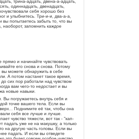
цать, трина-адцать, двена-а-адцать,
есять, одиннадцать, двенадцать,
ы почувствовали себя хорошо без
г и улыбнитесь. Три-и-и, два-а-а,
и вы попытаетесь забыть то, что вы
а, наоборот, запомнить каждое
те прямо и начинайте чувствовать
аивайте его снова и снова. Потому
а, вы можете обнаружить в себе
и. А потом настанет такое время,
и до сих пор работали над чувством
огда вам чего-то недостает и вы
жа новые навыки.
. Вы погружаетесь внутрь себя и
ждой точке вашего тела. Если вы
верх... Поднимите её так, чтобы она
вали себя все лучше и лучше.
ает чувство тяжести, вот так - "кап-
ут падать уже не на макушку, а только
то на другую часть головы. Если вы
нее падать. И если вы отведете
ько это будет совсем особое чувство